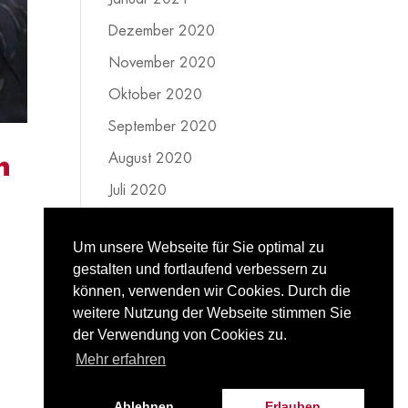
Dezember 2020
November 2020
Oktober 2020
September 2020
August 2020
n
Juli 2020
Juni 2020
Um unsere Webseite für Sie optimal zu
Mai 2020
gestalten und fortlaufend verbessern zu
April 2020
können, verwenden wir Cookies. Durch die
weitere Nutzung der Webseite stimmen Sie
März 2020
der Verwendung von Cookies zu.
Februar 2020
Mehr erfahren
Ablehnen
Erlauben