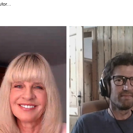
tor...