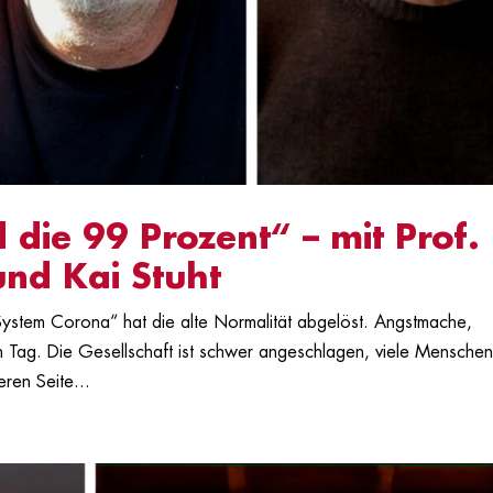
 die 99 Prozent“ – mit Prof.
und Kai Stuht
 „System Corona“ hat die alte Normalität abgelöst. Angstmache,
 Tag. Die Gesellschaft ist schwer angeschlagen, viele Mensche
ren Seite...