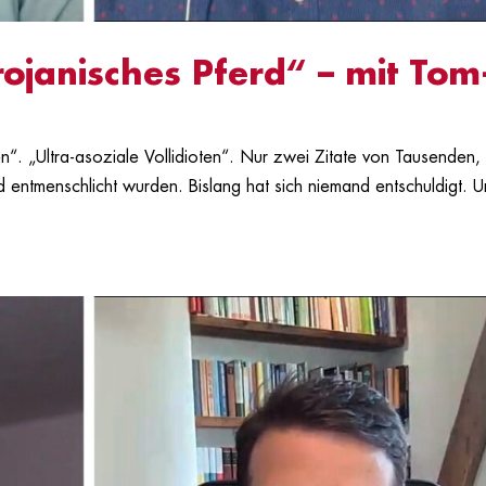
trojanisches Pferd“ – mit Tom
en“. „Ultra-asoziale Vollidioten“. Nur zwei Zitate von Tausenden, 
 entmenschlicht wurden. Bislang hat sich niemand entschuldigt. 