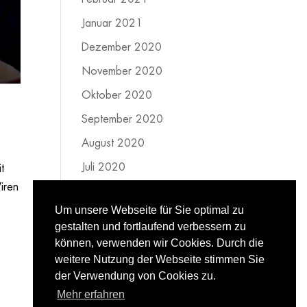
Januar 2021
Dezember 2020
November 2020
Oktober 2020
.
September 2020
August 2020
Juli 2020
t
iren
Juni 2020
Um unsere Webseite für Sie optimal zu
Mai 2020
gestalten und fortlaufend verbessern zu
April 2020
können, verwenden wir Cookies. Durch die
weitere Nutzung der Webseite stimmen Sie
März 2020
der Verwendung von Cookies zu.
Februar 2020
Mehr erfahren