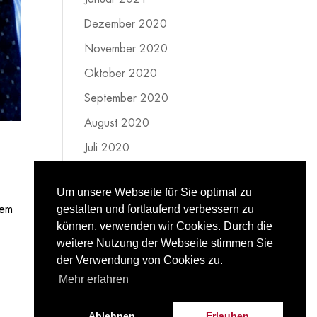
Dezember 2020
November 2020
Oktober 2020
September 2020
August 2020
Juli 2020
Juni 2020
Um unsere Webseite für Sie optimal zu
Mai 2020
gestalten und fortlaufend verbessern zu
dem
April 2020
können, verwenden wir Cookies. Durch die
weitere Nutzung der Webseite stimmen Sie
März 2020
der Verwendung von Cookies zu.
Februar 2020
Mehr erfahren
Ablehnen
Erlauben