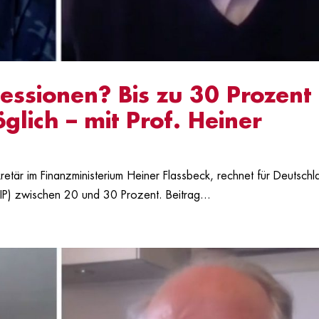
zessionen? Bis zu 30 Prozent
glich – mit Prof. Heiner
är im Finanzministerium Heiner Flassbeck, rechnet für Deutschl
BIP) zwischen 20 und 30 Prozent. Beitrag...