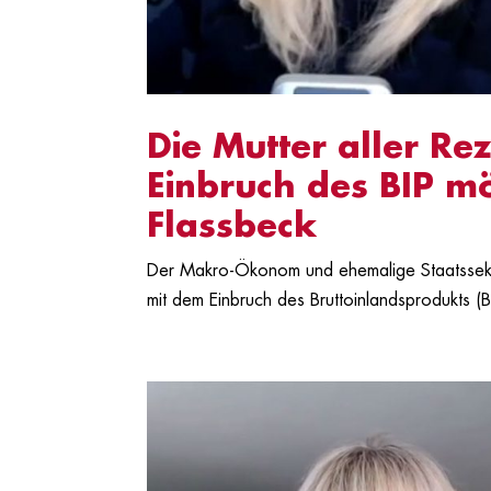
Die Mutter aller Re
Einbruch des BIP mö
Flassbeck
Der Makro-Ökonom und ehemalige Staatssekret
mit dem Einbruch des Bruttoinlandsprodukts (