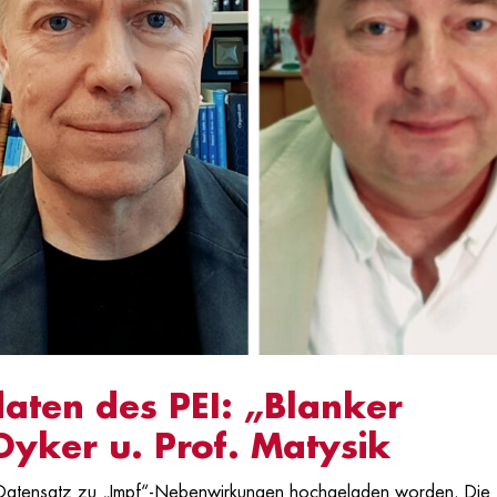
aten des PEI: „Blanker
 Dyker u. Prof. Matysik
 ein Datensatz zu „Impf“-Nebenwirkungen hochgeladen worden. Die