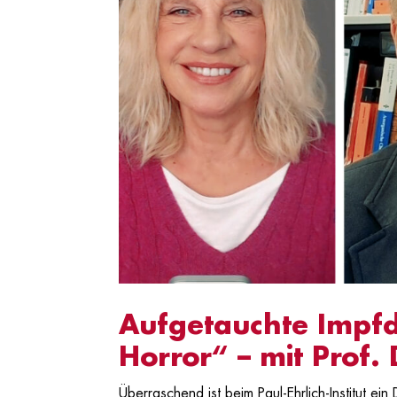
Aufgetauchte Impfd
Horror“ – mit Prof.
Überraschend ist beim Paul-Ehrlich-Institut