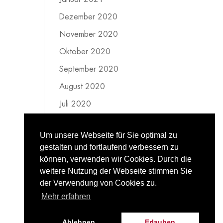
Dezember 2020
November 2020
Oktober 2020
September 2020
August 2020
Juli 2020
Juni 2020
Um unsere Webseite für Sie optimal zu
Mai 2020
gestalten und fortlaufend verbessern zu
April 2020
können, verwenden wir Cookies. Durch die
weitere Nutzung der Webseite stimmen Sie
März 2020
der Verwendung von Cookies zu.
Februar 2020
Mehr erfahren
Ablehnen
Erlauben