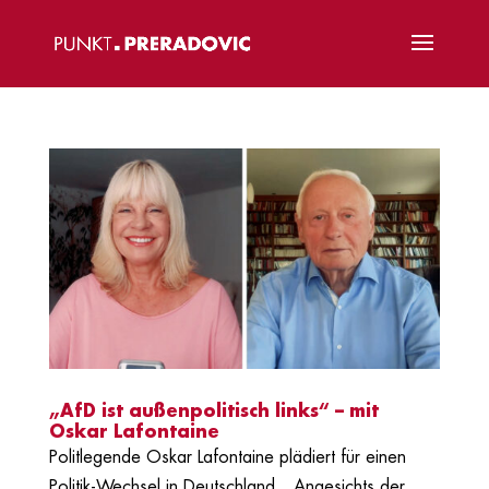
„AfD ist außenpolitisch links“ – mit
Oskar Lafontaine
Politlegende Oskar Lafontaine plädiert für einen
Politik-Wechsel in Deutschland. „Angesichts der