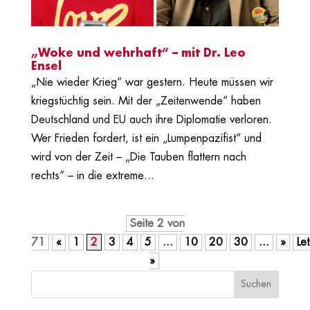
„Woke und wehrhaft“ – mit Dr. Leo
Ensel
„Nie wieder Krieg“ war gestern. Heute müssen wir
kriegstüchtig sein. Mit der „Zeitenwende“ haben
Deutschland und EU auch ihre Diplomatie verloren.
Wer Frieden fordert, ist ein „Lumpenpazifist“ und
wird von der Zeit – „Die Tauben flattern nach
rechts“ – in die extreme...
Seite 2 von
71
«
1
2
3
4
5
...
10
20
30
...
»
Le
»