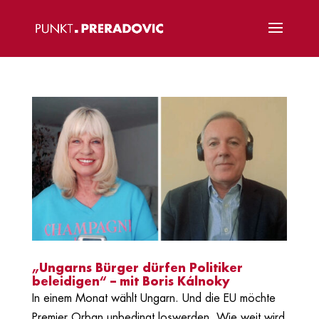
„Ungarns Bürger dürfen Politiker
beleidigen“ – mit Boris Kálnoky
In einem Monat wählt Ungarn. Und die EU möchte
Premier Orban unbedingt loswerden. Wie weit wird