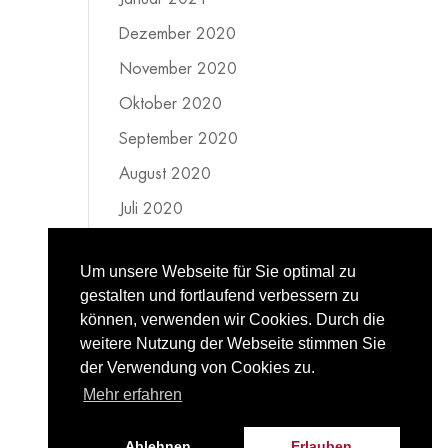
Dezember 2020
November 2020
Oktober 2020
September 2020
August 2020
Juli 2020
Juni 2020
Um unsere Webseite für Sie optimal zu
Mai 2020
gestalten und fortlaufend verbessern zu
April 2020
können, verwenden wir Cookies. Durch die
weitere Nutzung der Webseite stimmen Sie
März 2020
der Verwendung von Cookies zu.
Februar 2020
Mehr erfahren
Ablehnen
Erlauben