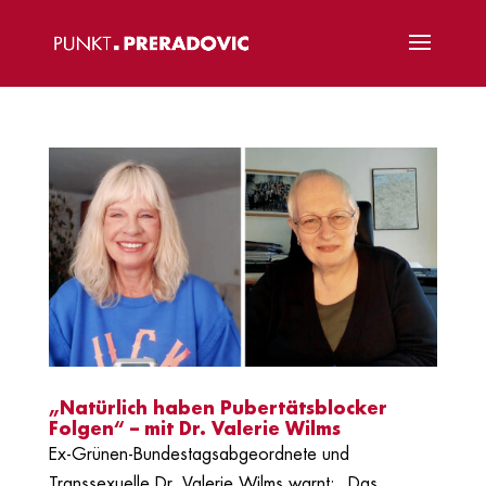
„Natürlich haben Pubertätsblocker
Folgen“ – mit Dr. Valerie Wilms
Ex-Grünen-Bundestagsabgeordnete und
Transsexuelle Dr. Valerie Wilms warnt: „Das