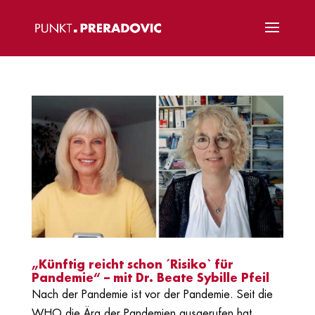
„Künftig reicht schon ´Risiko` für
Pandemie“ – mit Dr. Beate Sybille Pfeil
Nach der Pandemie ist vor der Pandemie. Seit die
WHO die Ära der Pandemien ausgerufen hat,