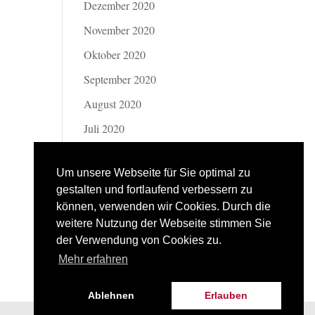
Dezember 2020
November 2020
Oktober 2020
September 2020
August 2020
Juli 2020
Juni 2020
Um unsere Webseite für Sie optimal zu
Mai 2020
gestalten und fortlaufend verbessern zu
April 2020
können, verwenden wir Cookies. Durch die
weitere Nutzung der Webseite stimmen Sie
März 2020
der Verwendung von Cookies zu.
Februar 2020
Mehr erfahren
Ablehnen
Erlauben