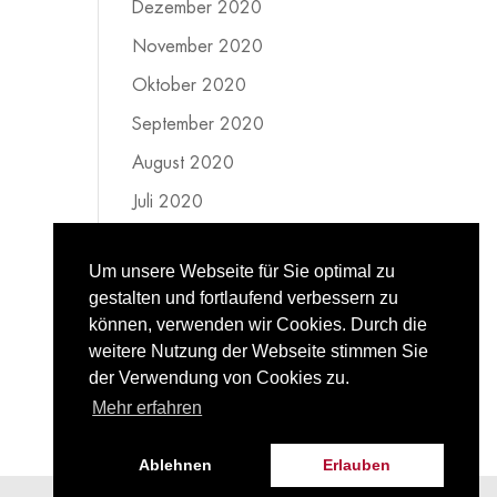
Dezember 2020
November 2020
Oktober 2020
September 2020
August 2020
Juli 2020
Juni 2020
Um unsere Webseite für Sie optimal zu
Mai 2020
gestalten und fortlaufend verbessern zu
April 2020
können, verwenden wir Cookies. Durch die
weitere Nutzung der Webseite stimmen Sie
März 2020
der Verwendung von Cookies zu.
Februar 2020
Mehr erfahren
Ablehnen
Erlauben