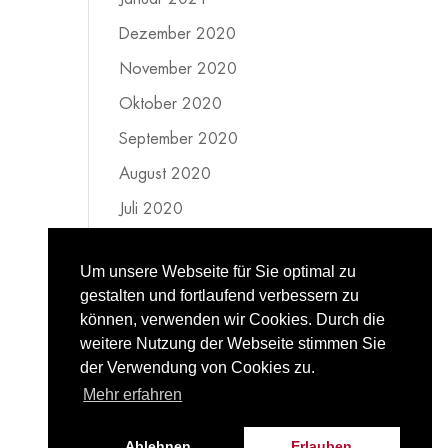
Dezember 2020
November 2020
Oktober 2020
September 2020
August 2020
Juli 2020
Juni 2020
Um unsere Webseite für Sie optimal zu
Mai 2020
gestalten und fortlaufend verbessern zu
April 2020
können, verwenden wir Cookies. Durch die
weitere Nutzung der Webseite stimmen Sie
März 2020
der Verwendung von Cookies zu.
Februar 2020
Mehr erfahren
Ablehnen
Erlauben