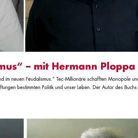
smus“ – mit Hermann Ploppa
ind im neuen Feudalismus.“ Tec-Millionäre schafften Monopole un
iftungen bestimmten Politik und unser Leben. Der Autor des Buchs
.