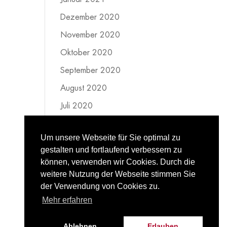
Dezember 2020
November 2020
Oktober 2020
September 2020
August 2020
Juli 2020
Juni 2020
Um unsere Webseite für Sie optimal zu
Mai 2020
gestalten und fortlaufend verbessern zu
April 2020
können, verwenden wir Cookies. Durch die
weitere Nutzung der Webseite stimmen Sie
März 2020
der Verwendung von Cookies zu.
Februar 2020
Mehr erfahren
Ablehnen
Erlauben