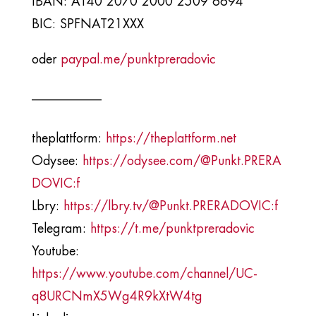
IBAN: AT40 2070 2000 2509 6694
BIC: SPFNAT21XXX
oder
paypal.me/punktpreradovic
___________​
theplattform:
https://theplattform.net
Odysee:
https://odysee.com/@Punkt.PRERA
DOVIC:f
Lbry:
https://lbry.tv/@Punkt.PRERADOVIC:f
Telegram:
https://t.me/punktpreradovic
Youtube:
https://www.youtube.com/channel/UC-
q8URCNmX5Wg4R9kXtW4tg