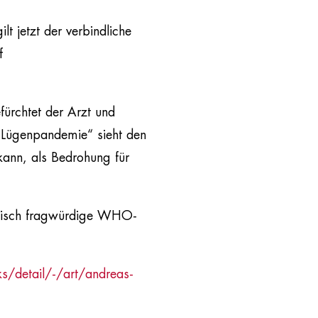
lt jetzt der verbindliche
f
ürchtet der Arzt und
d Lügenpandemie“ sieht den
kann, als Bedrohung für
disch fragwürdige WHO-
/detail/-/art/andreas-