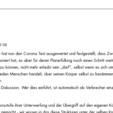
9:08
e hat nun den Corona Test ausgewertet und festgestellt, dass Zw
oniert hat, es aber für deren Planerfüllung noch einen Schritt we
u können, nicht mehr erlaubt sein „darf“, selbst wenn es sich u
s jeden Menschen handelt, über seinen Körper selbst zu bestimmen
n.
 Diskussion. Wer dies einführt, ist automatisch als Verbrecher ein
onsstufe ihrer Unterwerfung und der Übergriff auf den eigenen K
gemacht,- wir wissen ja das diese Strukturen unter der selben Kn