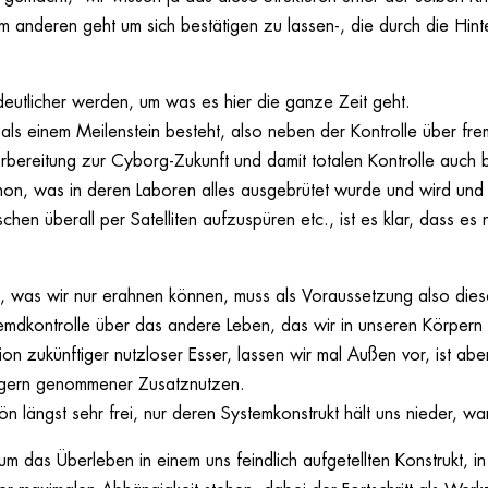
 anderen geht um sich bestätigen zu lassen-, die durch die Hint
deutlicher werden, um was es hier die ganze Zeit geht.
als einem Meilenstein besteht, also neben der Kontrolle über fr
rbereitung zur Cyborg-Zukunft und damit totalen Kontrolle auch 
on, was in deren Laboren alles ausgebrütet wurde und wird und g
en überall per Satelliten aufzuspüren etc., ist es klar, dass es
 was wir nur erahnen können, muss als Voraussetzung also dies
emdkontrolle über das andere Leben, das wir in unseren Körpern 
on zukünftiger nutzloser Esser, lassen wir mal Außen vor, ist ab
n gern genommener Zusatznutzen.
hön längst sehr frei, nur deren Systemkonstrukt hält uns nieder, war
um das Überleben in einem uns feindlich aufgetellten Konstrukt, in