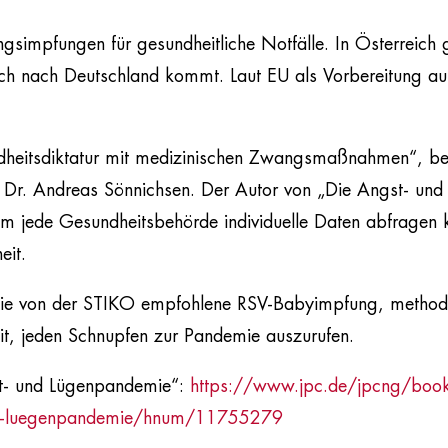
gsimpfungen für gesundheitliche Notfälle. In Österreich gi
ch nach Deutschland kommt. Laut EU als Vorbereitung au
dheitsdiktatur mit medizinischen Zwangsmaßnahmen“, bef
. Dr. Andreas Sönnichsen. Der Autor von „Die Angst- un
em jede Gesundheitsbehörde individuelle Daten abfragen 
eit.
die von der STIKO empfohlene RSV-Babyimpfung, metho
it, jeden Schnupfen zur Pandemie auszurufen.
st- und Lügenpandemie“:
https://www.jpc.de/jpcng/books
und-luegenpandemie/hnum/11755279