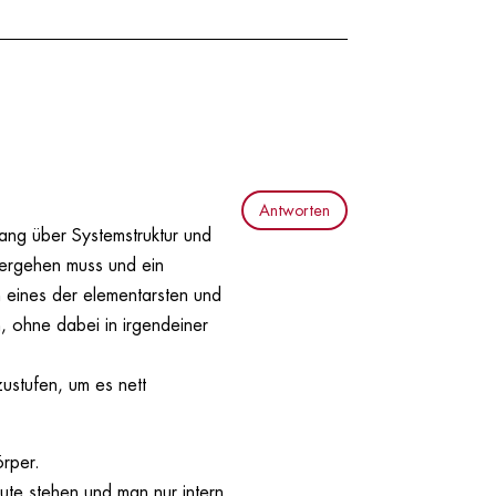
Antworten
ang über Systemstruktur und
itergehen muss und ein
m eines der elementarsten und
, ohne dabei in irgendeiner
zustufen, um es nett
örper.
ute stehen und man nur intern