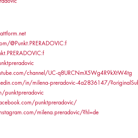
radovic
attform.net
.com/@Punkt.PRERADOVIC:f
unkt.PRERADOVIC:f
unktpreradovic
outube.com/channel/UC-q8URCNmX5Wg4R9kXtW4tg
kedin.com/in/milena-preradovic-4a2836147/?originalS
om/punktpreradovic
acebook.com/punktpreradovic/
nstagram.com/milena.preradovic/?hl=de