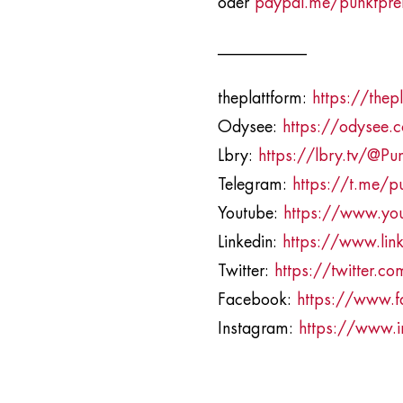
oder
paypal.me/punktpre
___________​
theplattform:
https://thepl
Odysee:
https://odysee
Lbry:
https://lbry.tv/@P
Telegram:
https://t.me/p
Youtube:
https://www.y
Linkedin:
https://www.lin
Twitter:
https://twitter.c
Facebook:
https://www.f
Instagram:
https://www.i