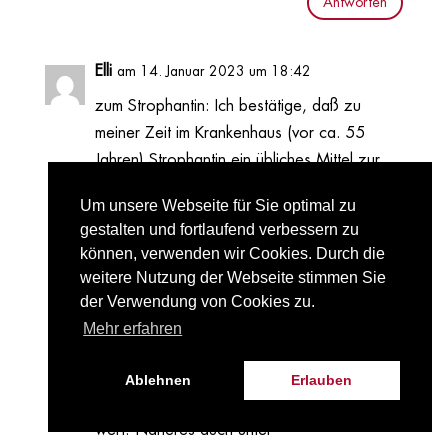
Antworten
Elli
am 14. Januar 2023 um 18:42
zum Strophantin: Ich bestätige, daß zu
meiner Zeit im Krankenhaus (vor ca. 55
Jahren) Strophantin ein übliches Mittel zur
Herzstärkung war. Man kann Strophantin in
Um unsere Webseite für Sie optimal zu
der Urtinktur auch heute noch bekommen,
gestalten und fortlaufend verbessern zu
aber nur auf Privatrezept, und muß es privat
können, verwenden wir Cookies. Durch die
bezahlen. Noch am Rande: Vor ca. 15
weitere Nutzung der Webseite stimmen Sie
Jahren noch konnte man die 250 ml-Flasche
der Verwendung von Cookies zu.
in Frankreich für 7,50 Euro bekommen, dann
Mehr erfahren
kam die EU-Regelung, die das verboten hat.
Jetzt zahle ich für die gleiche Flasche ca.
Ablehnen
Erlauben
45 Euro. Dennoch, es ist mir die Sache
wert. Näheres auch unter