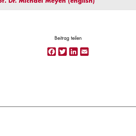
of. Dr. Michael Meyen (english)
Beitrag teilen
Facebook
Twitter
LinkedIn
Email