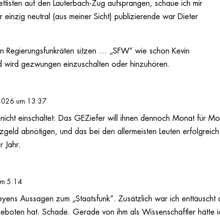
ttisten auf den Lauterbach-Zug aufsprangen, schaue ich mir
r einzig neutral (aus meiner Sicht) publizierende war Dieter
 in Regierungsfunkräten sitzen … „SFW“ wie schon Kevin
d wird gezwungen einzuschalten oder hinzuhören.
 2026 um 13:37
icht einschaltet: Das GEZiefer will ihnen dennoch Monat für M
zgeld abnötigen, und das bei den allermeisten Leuten erfolgrei
r Jahr.
um 5:14
 Meyens Aussagen zum „Staatsfunk“. Zusätzlich war ich enttäuscht 
ngeboten hat. Schade. Gerade von ihm als Wissenschaftler hätte 