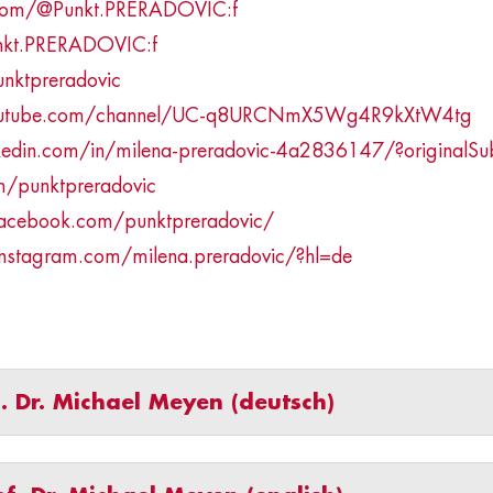
.com/@Punkt.PRERADOVIC:f
unkt.PRERADOVIC:f
unktpreradovic
outube.com/channel/UC-q8URCNmX5Wg4R9kXtW4tg
kedin.com/in/milena-preradovic-4a2836147/?originalS
om/punktpreradovic
acebook.com/punktpreradovic/
nstagram.com/milena.preradovic/?hl=de
f. Dr. Michael Meyen (deutsch)